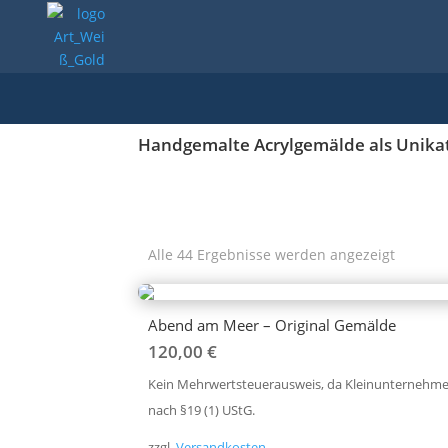
Handgemalte Acrylgemälde als Unikate
Alle 44 Ergebnisse werden angezeigt
Abend am Meer – Original Gemälde
120,00
€
Kein Mehrwertsteuerausweis, da Kleinunternehme
nach §19 (1) UStG.
zzgl.
Versandkosten