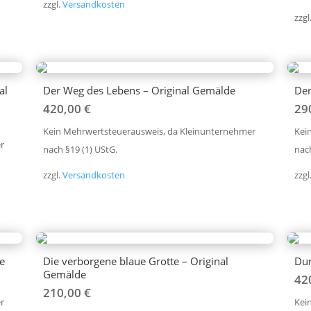
zzgl.
Versandkosten
zzgl
al
Der Weg des Lebens – Original Gemälde
Der
420,00
€
29
Kein Mehrwertsteuerausweis, da Kleinunternehmer
Kei
r
nach §19 (1) UStG.
nach
zzgl.
Versandkosten
zzgl
e
Die verborgene blaue Grotte – Original
Dur
Gemälde
42
210,00
€
r
Kei