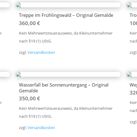
Treppe im Frühlingswald – Original Gemälde
Tro
360,00
€
10
r
Kein Mehrwertsteuerausweis, da Kleinunternehmer
Kei
nach §19 (1) UStG.
nach
zzgl.
Versandkosten
zzgl
Wasserfall bei Sonnenuntergang – Original
Weg
Gemälde
32
350,00
€
r
Kei
Kein Mehrwertsteuerausweis, da Kleinunternehmer
nach
nach §19 (1) UStG.
zzgl
zzgl.
Versandkosten