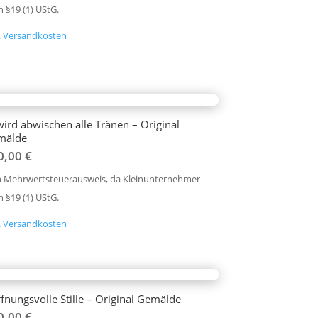
 §19 (1) UStG.
.
Versandkosten
wird abwischen alle Tränen – Original
mälde
0,00
€
n Mehrwertsteuerausweis, da Kleinunternehmer
 §19 (1) UStG.
.
Versandkosten
fnungsvolle Stille – Original Gemälde
0,00
€