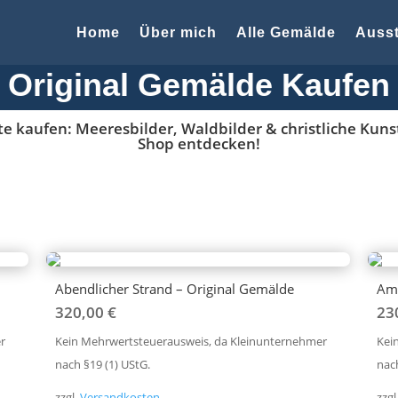
Home
Über mich
Alle Gemälde
Ausst
Original Gemälde Kaufen
 kaufen: Meeresbilder, Waldbilder & christliche Kunst.
Shop entdecken!
Abendlicher Strand – Original Gemälde
Am 
320,00
€
23
r
Kein Mehrwertsteuerausweis, da Kleinunternehmer
Kei
nach §19 (1) UStG.
nach
zzgl.
Versandkosten
zzgl