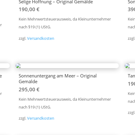
Selige Hoffnung – Original Gemälde
Som
190,00
€
39
Kein Mehrwertsteuerausweis, da Kleinunternehmer
Kei
r
nach §19 (1) UStG.
nach
zzgl.
Versandkosten
zzgl
e
Sonnenuntergang am Meer – Original
Tan
Gemälde
19
295,00
€
r
Kei
Kein Mehrwertsteuerausweis, da Kleinunternehmer
nach
nach §19 (1) UStG.
zzgl
zzgl.
Versandkosten