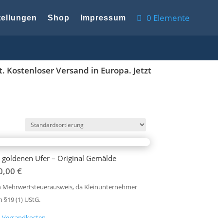
0 Elemente
ellungen
Shop
Impressum
 Kostenloser Versand in Europa. Jetzt
goldenen Ufer – Original Gemälde
0,00
€
n Mehrwertsteuerausweis, da Kleinunternehmer
 §19 (1) UStG.
.
Versandkosten