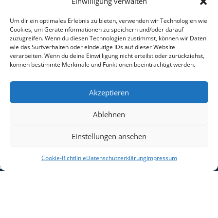
Einwilligung verwalten
Signiert
Um dir ein optimales Erlebnis zu bieten, verwenden wir Technologien wie
Unikat – nur einmal verfügbar
Cookies, um Geräteinformationen zu speichern und/oder darauf
zuzugreifen. Wenn du diesen Technologien zustimmst, können wir Daten
Schlagworte: Acrylbild Meer, Strandbild modern,
wie das Surfverhalten oder eindeutige IDs auf dieser Website
Meeresbild kaufen, Pastell Kunst, Ozean Gemälde,
verarbeiten. Wenn du deine Einwilligung nicht erteilst oder zurückziehst,
beruhigende Wandkunst, minimalistisches Landschaftsbild,
können bestimmte Merkmale und Funktionen beeinträchtigt werden.
Strand Sonnenuntergang Bild, Küstenbild, maritime Deko,
handgemalte Kunst, Unikat Leinwandbild
✔ Kostenloser Versand in Deutschland & EU
Akzeptieren
✔ Versicherter Versand inklusive
✔ Sicher verpackt
Ablehnen
*Für Lieferungen außerhalb der EU berechnen wir eine
Versandpauschale von 59,00 €
Einstellungen ansehen
Cookie-Richtlinie
Datenschutzerklärung
Impressum
Home
Über mich
Gemälde
Ausstellungen