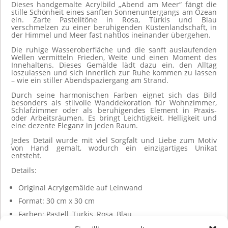
Dieses handgemalte Acrylbild „Abend am Meer“ fängt die
Gemälde
stille Schönheit eines sanften Sonnenuntergangs am Ozean
Menge
ein. Zarte Pastelltöne in Rosa, Türkis und Blau
verschmelzen zu einer beruhigenden Küstenlandschaft, in
der Himmel und Meer fast nahtlos ineinander übergehen.
Die ruhige Wasseroberfläche und die sanft auslaufenden
Wellen vermitteln Frieden, Weite und einen Moment des
Innehaltens. Dieses Gemälde lädt dazu ein, den Alltag
loszulassen und sich innerlich zur Ruhe kommen zu lassen
– wie ein stiller Abendspaziergang am Strand.
Durch seine harmonischen Farben eignet sich das Bild
besonders als stilvolle Wanddekoration für Wohnzimmer,
Schlafzimmer oder als beruhigendes Element in Praxis-
oder Arbeitsräumen. Es bringt Leichtigkeit, Helligkeit und
eine dezente Eleganz in jeden Raum.
Jedes Detail wurde mit viel Sorgfalt und Liebe zum Motiv
von Hand gemalt, wodurch ein einzigartiges Unikat
entsteht.
Details:
Original Acrylgemälde auf Leinwand
Format: 30 cm x 30 cm
Farben: Pastell, Türkis, Rosa, Blau
Stil: realistisch / modern / minimalistisch