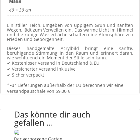
Maße
Teich
40 × 30 cm
-
Original
Ein stiller Teich, umgeben von üppigem Grün und sanften
Gemälde
Wegen, lädt zum Verweilen ein. Das warme Licht im Himmel
Menge
und die ruhige Wasserfläche schaffen eine Atmosphäre von
Frieden und Geborgenheit.
Dieses handgemalte Acrylbild bringt eine sanfte,
beruhigende Stimmung in den Raum und erinnert daran,
wie wohltuend ein Moment der Stille sein kann.
✔ Kostenloser Versand in Deutschland & EU
✔ Versicherter Versand inklusive
✔ Sicher verpackt
*Für Lieferungen außerhalb der EU berechnen wir eine
Versandpauschale von 59,00 €
Das könnte dir auch
gefallen …
Der verborgene Garten