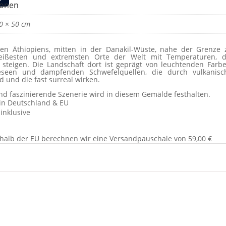
ionen
0 × 50 cm
sten Äthiopiens, mitten in der Danakil-Wüste, nahe der Grenze 
heißesten und extremsten Orte der Welt mit Temperaturen, d
steigen. Die Landschaft dort ist geprägt von leuchtenden Farbe
reseen und dampfenden Schwefelquellen, die durch vulkanisc
d und die fast surreal wirken.
d faszinierende Szenerie wird in diesem Gemälde festhalten.
in Deutschland & EU
inklusive
halb der EU berechnen wir eine Versandpauschale von 59,00 €