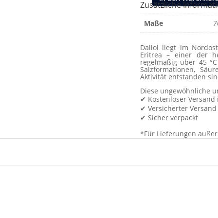
Dallol
Zusätzliche Informat
-
Maße
7
Original
Gemälde
Dallol liegt im Nordo
Menge
Eritrea – einer der 
regelmäßig über 45 °C 
Salzformationen, Säu
Aktivität entstanden sin
Diese ungewöhnliche un
✔ Kostenloser Versand 
✔ Versicherter Versand 
✔ Sicher verpackt
*Für Lieferungen außer