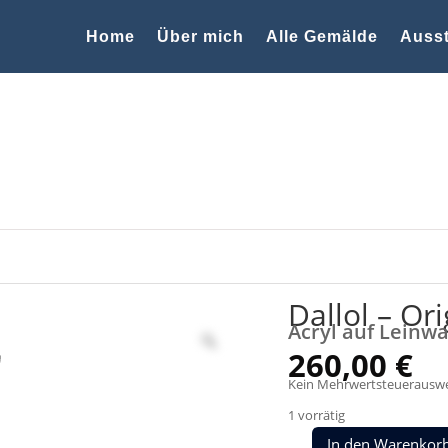
Home
Über mich
Alle Gemälde
Ausst
 Gemälde
Dallol – Or
Acryl auf Leinwa
260,00
€
Kein Mehrwertsteuerauswei
1 vorrätig
In den Warenkor